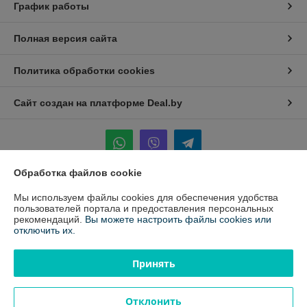
График работы
Полная версия сайта
Политика обработки cookies
Сайт создан на платформе Deal.by
Обработка файлов cookie
Информация для покупателя
Мы используем файлы cookies для обеспечения удобства
пользователей портала и предоставления персональных
Юридическое лицо:
ООО «Белавтореммаш» РБ
рекомендаций.
Вы можете настроить файлы cookies или
220024, г.Минск, ул. Стебенева, д.16 к.21
отключить их.
Регистрационный номер ЕГР: 100811330
Принять
УНП: 100811330
Регистрационный орган: Минский Горисполком
Отклонить