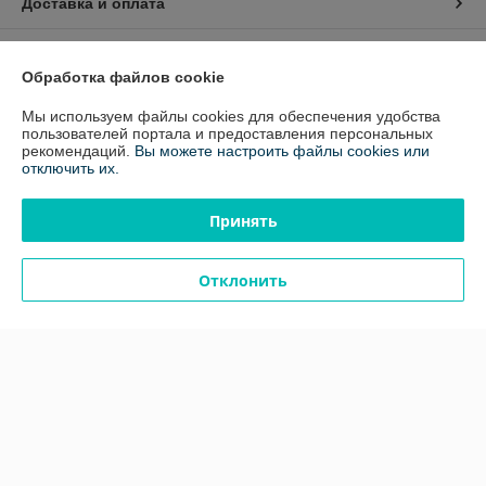
Доставка и оплата
График работы
Обработка файлов cookie
Полная версия сайта
Мы используем файлы cookies для обеспечения удобства
пользователей портала и предоставления персональных
рекомендаций.
Вы можете настроить файлы cookies или
Политика обработки cookies
отключить их.
Сайт создан на платформе Deal.by
Принять
Отклонить
Информация для покупателя
Юридическое лицо:
ООО «Белавтореммаш» РБ
220024, г.Минск, ул. Стебенева, д.16 к.21
Регистрационный номер ЕГР: 100811330
УНП: 100811330