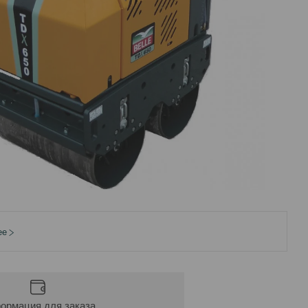
ее
ормация для заказа