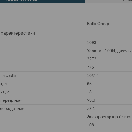
Belle Group
 характеристики
1093
Yanmar L100N, дизель
2272
775
 л.с./кВт
10/7,4
ы, л
65
ка, л
18
перед, км/ч
>3,9
го хода, км/ч
>2,1
Электростартер (с кно
108