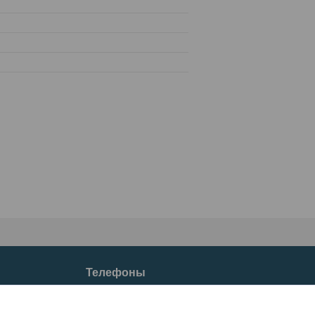
Телефоны
+37533633-77-66
+37529633-77-66