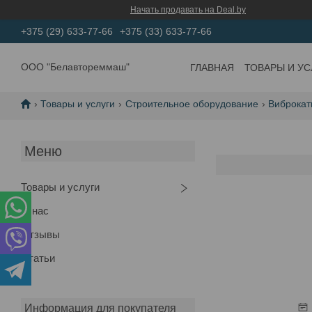
Начать продавать на Deal.by
+375 (29) 633-77-66
+375 (33) 633-77-66
ООО "Белавтореммаш"
ГЛАВНАЯ
ТОВАРЫ И УС
Товары и услуги
Строительное оборудование
Виброкат
Товары и услуги
О нас
Отзывы
Статьи
Информация для покупателя