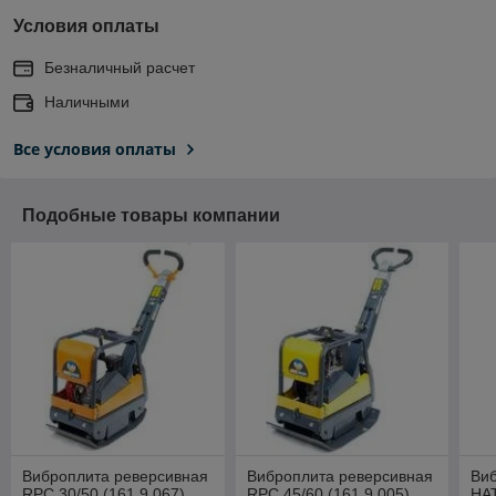
Условия оплаты
Безналичный расчет
Наличными
Все условия оплаты
Подобные товары компании
Виброплита реверсивная
Виброплита реверсивная
Ви
RPC 30/50 (161.9.067)
RPC 45/60 (161.9.005)
HAT