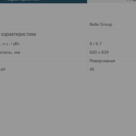
Belle Group
 характеристики
л.с. / кВт
9 / 6.7
плиты, мм
600 x 839
Реверсивная
 кН
45