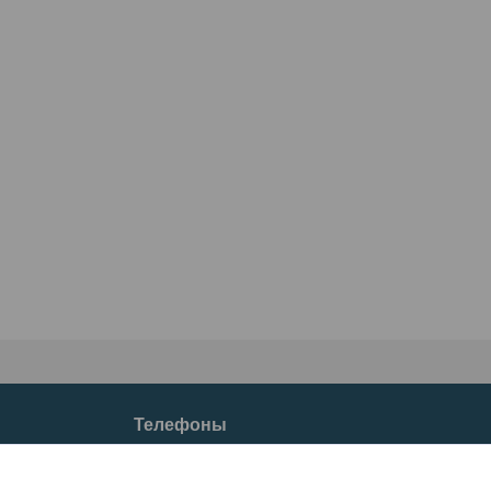
Телефоны
+37533633-77-66
+37529633-77-66