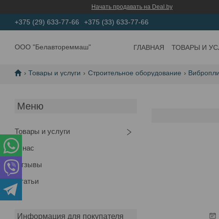
Начать продавать на Deal.by
+375 (29) 633-77-66
+375 (33) 633-77-66
ООО "Белавтореммаш"
ГЛАВНАЯ
ТОВАРЫ И УС
Товары и услуги
Строительное оборудование
Вибропл
Товары и услуги
О нас
Отзывы
Статьи
Информация для покупателя