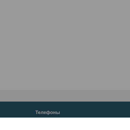
Телефоны
+37533633-77-66
+37529633-77-66