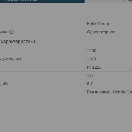
Belle Group
шины
Однороторная
 характеристики
м
1200
 диска, мм
1140
PT1216
117
 кВт
6,7
Бензиновый, Honda G