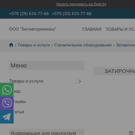
Начать продавать на Deal.by
+375 (29) 633-77-66
+375 (33) 633-77-66
ООО "Белавтореммаш"
ГЛАВНАЯ
ТОВАРЫ И УС
Товары и услуги
Строительное оборудование
Затироч
ЗАТИРОЧНА
Товары и услуги
О нас
Отзывы
Статьи
Информация для покупателя