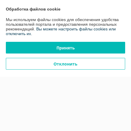
График работы
Обработка файлов cookie
Мы используем файлы cookies для обеспечения удобства
Полная версия сайта
пользователей портала и предоставления персональных
рекомендаций.
Вы можете настроить файлы cookies или
отключить их.
Политика обработки cookies
Принять
Сайт создан на платформе Deal.by
Отклонить
Информация для покупателя
Юридическое лицо:
ООО «Белавтореммаш» РБ
220024, г.Минск, ул. Стебенева, д.16 к.21
Регистрационный номер ЕГР: 100811330
УНП: 100811330
Регистрационный орган: Минский Горисполком