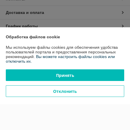
Доставка и оплата
График работы
Обработка файлов cookie
Полная версия сайта
Мы используем файлы cookies для обеспечения удобства
пользователей портала и предоставления персональных
Политика обработки cookies
рекомендаций.
Вы можете настроить файлы cookies или
отключить их.
Сайт создан на платформе Deal.by
Принять
Отклонить
Информация для покупателя
Юридическое лицо:
ООО «Белавтореммаш» РБ
220024, г.Минск, ул. Стебенева, д.16 к.21
Регистрационный номер ЕГР: 100811330