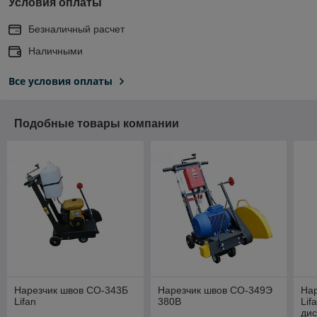
Условия оплаты
Безналичный расчет
Наличными
Все условия оплаты
Подобные товары компании
Нарезчик швов СО-343Б
Нарезчик швов СО-349Э
На
Lifan
380В
Lif
дис