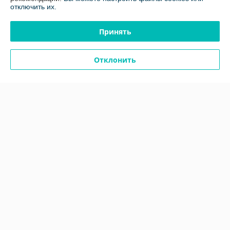
отключить их.
График работы
Принять
Полная версия сайта
Отклонить
Политика обработки cookies
Сайт создан на платформе Deal.by
Информация для покупателя
Юридическое лицо:
ООО «Белавтореммаш» РБ
220024, г.Минск, ул. Стебенева, д.16 к.21
Регистрационный номер ЕГР: 100811330
УНП: 100811330