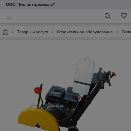
ООО "Белавтореммаш"
Товары и услуги
Строительное оборудование
Резч