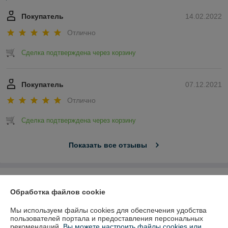
Покупатель
14.02.2022
Отлично
Сделка подтверждена через корзину
Покупатель
07.12.2021
Отлично
Сделка подтверждена через корзину
Показать все отзывы
О нас
Обработка файлов cookie
Контакты
Мы используем файлы cookies для обеспечения удобства
пользователей портала и предоставления персональных
рекомендаций.
Вы можете настроить файлы cookies или
Доставка и оплата