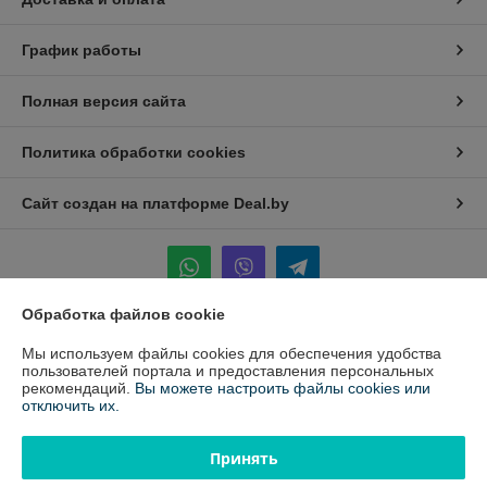
График работы
Полная версия сайта
Политика обработки cookies
Сайт создан на платформе Deal.by
Обработка файлов cookie
Информация для покупателя
Мы используем файлы cookies для обеспечения удобства
пользователей портала и предоставления персональных
Юридическое лицо:
ООО «Белавтореммаш» РБ
рекомендаций.
Вы можете настроить файлы cookies или
220024, г.Минск, ул. Стебенева, д.16 к.21
отключить их.
Регистрационный номер ЕГР: 100811330
Принять
УНП: 100811330