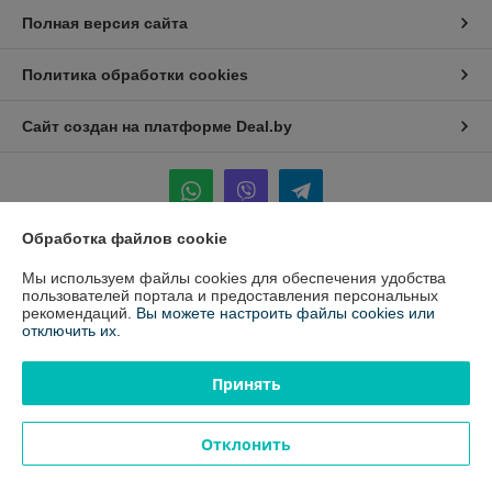
Полная версия сайта
Политика обработки cookies
Сайт создан на платформе Deal.by
Обработка файлов cookie
Информация для покупателя
Мы используем файлы cookies для обеспечения удобства
пользователей портала и предоставления персональных
Юридическое лицо:
ООО «Белавтореммаш» РБ
рекомендаций.
Вы можете настроить файлы cookies или
220024, г.Минск, ул. Стебенева, д.16 к.21
отключить их.
Регистрационный номер ЕГР: 100811330
Принять
УНП: 100811330
Регистрационный орган: Минский Горисполком
Отклонить
Дата регистрации компании: 11.07.2001