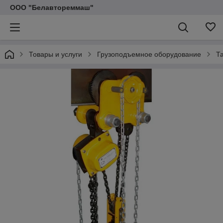
ООО "Белавтореммаш"
Товары и услуги
Грузоподъемное оборудование
Т