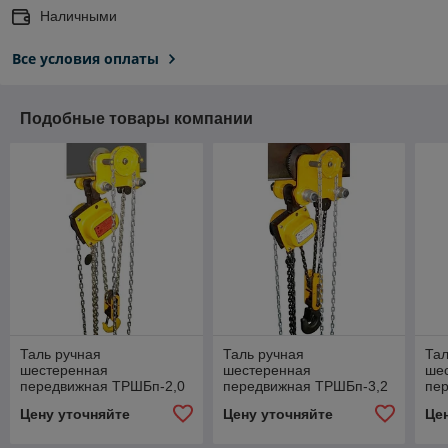
Наличными
Все условия оплаты
Подобные товары компании
Таль ручная
Таль ручная
Тал
шестеренная
шестеренная
ше
передвижная ТРШБп-2,0
передвижная ТРШБп-3,2
пе
H=12
H=3
H=
Цену уточняйте
Цену уточняйте
Це