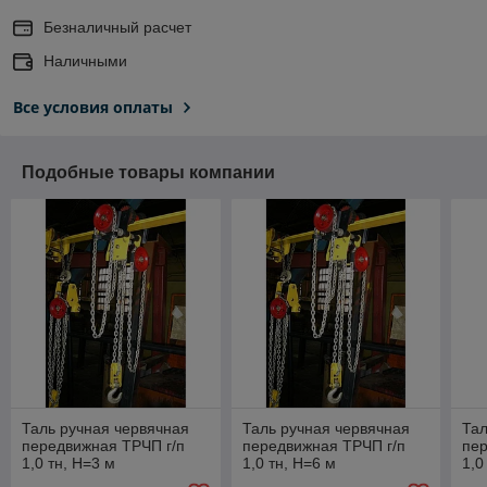
Безналичный расчет
Наличными
Все условия оплаты
Подобные товары компании
Таль ручная червячная
Таль ручная червячная
Тал
передвижная ТРЧП г/п
передвижная ТРЧП г/п
пер
1,0 тн, H=3 м
1,0 тн, H=6 м
1,0