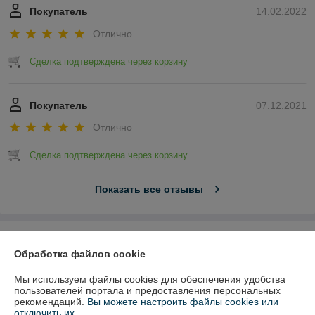
Покупатель
14.02.2022
Отлично
Сделка подтверждена через корзину
Покупатель
07.12.2021
Отлично
Сделка подтверждена через корзину
Показать все отзывы
О нас
Обработка файлов cookie
Контакты
Мы используем файлы cookies для обеспечения удобства
пользователей портала и предоставления персональных
рекомендаций.
Вы можете настроить файлы cookies или
Доставка и оплата
отключить их.