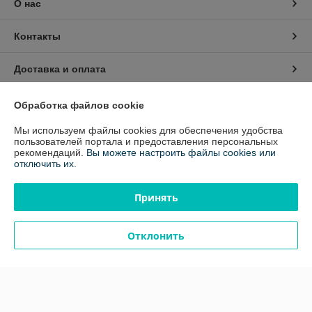
О нас
Контакты
Доставка и оплата
График работы
Обработка файлов cookie
Мы используем файлы cookies для обеспечения удобства
Полная версия сайта
пользователей портала и предоставления персональных
рекомендаций.
Вы можете настроить файлы cookies или
отключить их.
Политика обработки cookies
Принять
Сайт создан на платформе Deal.by
Отклонить
Информация для покупателя