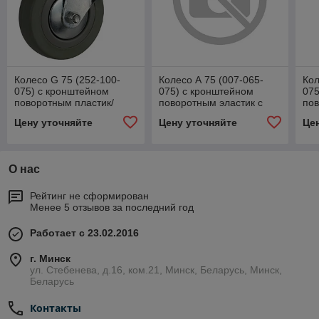
Колесо G 75 (252-100-
Колесо А 75 (007-065-
Кол
075) с кронштейном
075) с кронштейном
075
поворотным пластик/
поворотным эластик с
пов
резина с тормозом
отверстием 10,5 с
то
Цену уточняйте
Цену уточняйте
Це
тормозом
О нас
Рейтинг не сформирован
Менее 5 отзывов за последний год
Работает с 23.02.2016
г. Минск
ул. Стебенева, д.16, ком.21, Минск, Беларусь, Минск,
Беларусь
Контакты