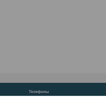
Телефоны
+37533633-77-66
+37529633-77-66