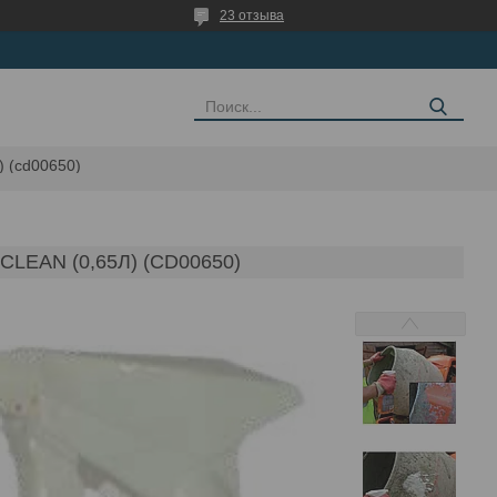
23 отзыва
) (cd00650)
EAN (0,65Л) (CD00650)