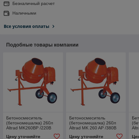
Безналичный расчет
Наличными
Все условия оплаты
Подобные товары компании
Бетоносмеситель
Бетоносмеситель
Бе
(бетономешалка) 260л
(бетономешалка) 260л
(бе
Altrad MK260BP /220В
Altrad MK 260 AP /380В
Alt
Альтрад (Altrad; Belle)
Альтрад (Altrad; Belle)
Аль
Цену уточняйте
Цену уточняйте
Це