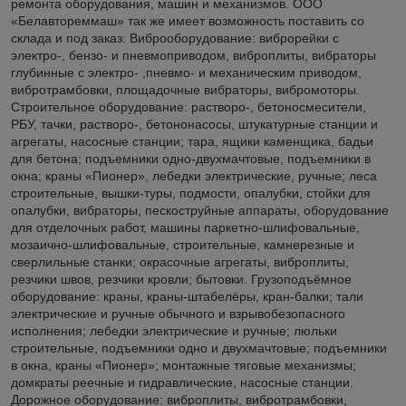
ремонта оборудования, машин и механизмов. ООО
«Белавтореммаш» так же имеет возможность поставить со
склада и под заказ: Виброоборудование: виброрейки с
электро-, бензо- и пневмоприводом, виброплиты, вибраторы
глубинные с электро- ,пневмо- и механическим приводом,
вибротрамбовки, площадочные вибраторы, вибромоторы.
Строительное оборудование: растворо-, бетоносмесители,
РБУ, тачки, растворо-, бетононасосы, штукатурные станции и
агрегаты, насосные станции; тара, ящики каменщика, бадьи
для бетона; подъемники одно-двухмачтовые, подъемники в
окна; краны «Пионер», лебедки электрические, ручные; леса
строительные, вышки-туры, подмости, опалубки, стойки для
опалубки, вибраторы, пескоструйные аппараты, оборудование
для отделочных работ, машины паркетно-шлифовальные,
мозаично-шлифовальные, строительные, камнерезные и
сверлильные станки; окрасочные агрегаты, виброплиты,
резчики швов, резчики кровли; бытовки. Грузоподъёмное
оборудование: краны, краны-штабелёры, кран-балки; тали
электрические и ручные обычного и взрывобезопасного
исполнения; лебедки электрические и ручные; люльки
строительные, подъемники одно и двухмачтовые; подъемники
в окна, краны «Пионер»; монтажные тяговые механизмы;
домкраты реечные и гидравлические, насосные станции.
Дорожное оборудование: виброплиты, вибротрамбовки,