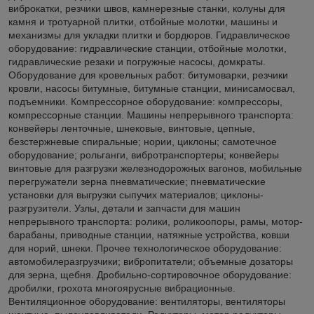
виброкатки, резчики швов, камнерезные станки, колуны для
камня и тротуарной плитки, отбойные молотки, машины и
механизмы для укладки плитки и бордюров. Гидравлическое
оборудование: гидравлические станции, отбойные молотки,
гидравлические резаки и погружные насосы, домкраты.
Оборудование для кровельных работ: битумоварки, резчики
кровли, насосы битумные, битумные станции, минисамосвал,
подъемники. Компрессорное оборудование: компрессоры,
компрессорные станции. Машины непрерывного транспорта:
конвейеры ленточные, шнековые, винтовые, цепные,
безстержневые спиральные; нории, циклоны; самотечное
оборудование; рольганги, вибротранспортеры; конвейеры
винтовые для разгрузки железнодорожных вагонов, мобильные
перегружатели зерна пневматические; пневматические
установки для выгрузки сыпучих материалов; циклоны-
разгрузители. Узлы, детали и запчасти для машин
непрерывного транспорта: ролики, роликоопоры, рамы, мотор-
барабаны, приводные станции, натяжные устройства, ковши
для норий, шнеки. Прочее технологическое оборудование:
автомобилеразгрузчики; вибропитатели; объемные дозаторы
для зерна, щебня. Дробильно-сортировочное оборудование:
дробилки, грохота многоярусные вибрационные.
Вентиляционное оборудование: вентиляторы, вентиляторы