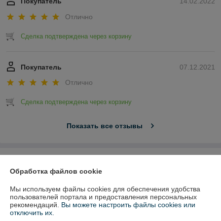
Покупатель
14.02.2022
Отлично
Сделка подтверждена через корзину
Покупатель
07.12.2021
Отлично
Сделка подтверждена через корзину
Показать все отзывы
О нас
Обработка файлов cookie
Контакты
Мы используем файлы cookies для обеспечения удобства
пользователей портала и предоставления персональных
рекомендаций.
Вы можете настроить файлы cookies или
Доставка и оплата
отключить их.