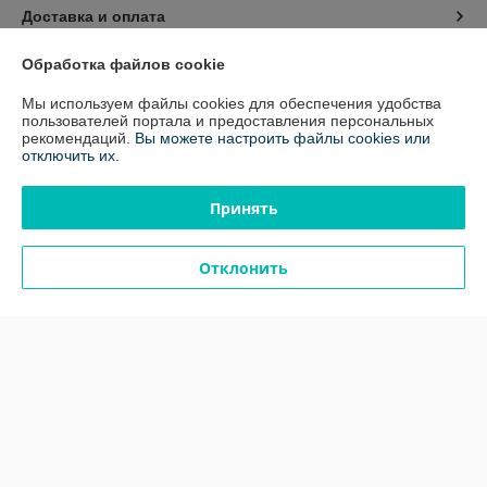
Доставка и оплата
Обработка файлов cookie
График работы
Мы используем файлы cookies для обеспечения удобства
Полная версия сайта
пользователей портала и предоставления персональных
рекомендаций.
Вы можете настроить файлы cookies или
отключить их.
Политика обработки cookies
Принять
Сайт создан на платформе Deal.by
Отклонить
Информация для покупателя
Юридическое лицо:
ООО «Белавтореммаш» РБ
220024, г.Минск, ул. Стебенева, д.16 к.21
Регистрационный номер ЕГР: 100811330
УНП: 100811330